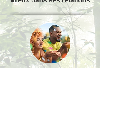
Mieux dans ses relations
- Apprendre les 5 langages de l'amour
- Pardonner pour se libérer
- Semer des graines de bonheur dans
le cœur des enfants
Ateliers bien être au travail:
En savoir plus