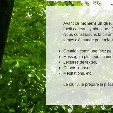
Avant ce
moment unique
,
(petit cadeau symbolique
Nous construisons la cérémo
temps d'échange pour mieux
Création commune (ex : pei
Massage à plusieurs mains
Lectures de textes,
Chants, danses,
Méditations, etc...
​
Le jour J, je prépare la pièc
Me consul