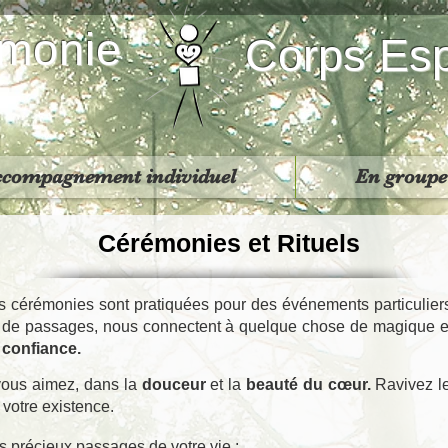
monie
Corps Esp
ccompagnement individuel
En groupe
Cérémonies et Rituels
es cérémonies sont pratiquées pour des événements particulier
ls de passages, nous connectent à quelque chose de magique e
 confiance.
vous aimez, dans la
douceur
et la
beauté du cœur.
​Ravivez l
 votre existence.
 précieux passages de votre vie :