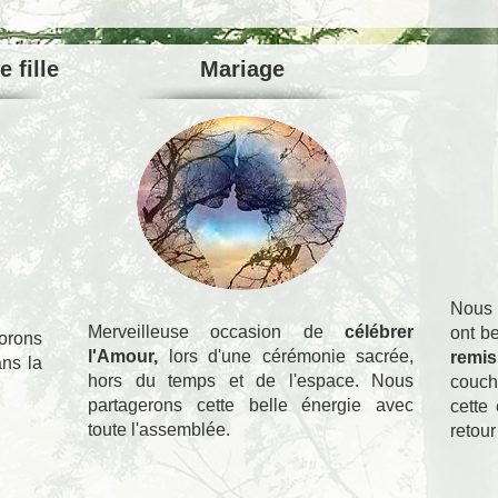
 fille
Mariage
Nous 
Merveilleuse occasion de
célébrer
ont b
orons
l'Amour,
lors d'une cérémonie sacrée,
remi
ans la
hors du temps et de l'espace. Nous
couche
partagerons cette belle énergie avec
cette
toute l'assemblée.
retour