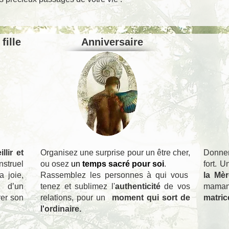
fille
Anniversaire
llir et
Organisez une surprise pour un être cher,
Donner
struel
ou osez
un
temps sacré
pour soi
.
fort. 
 joie,
Rassemblez les personnes à qui vous
la Mèr
 d’un
tenez et sublimez l'
authenticité
de vos
mama
rer son
relations, pour un
moment qui sort de
matric
l'ordinaire.