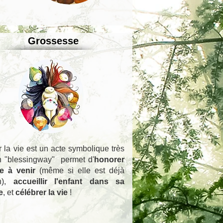
Grossesse
 la vie est un acte symbolique très
Un "blessingway" permet d'
honorer
e à venir
(même si elle est déjà
n),
accueillir l'enfant dans sa
e
, et
célébrer la vie
!