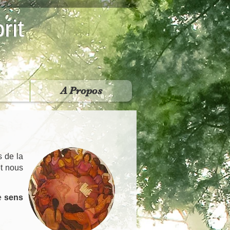
rit
A Propos
s de la
t nous
e
sens