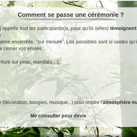
Comment se passe une cérémonie ?
 j'appelle tout les participant(e)s, pour qu'ils (elles)
témoignent 
…)
nie ensemble, "sur mesure". Les possibles sont si vastes qu'i
 cerner vos envies :
nture sur peau, mandala…),
,
e (décoration, bougies, musique...) pour rendre l'
atmosphère m
ter pour devis