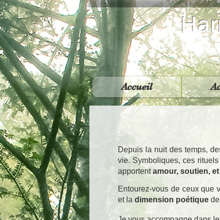
Har
Accueil
A
​Depuis la nuit des temps, d
vie. Symboliques, ces ritue
apportent
amour, soutien, et
Entourez-vous de ceux que 
et la
dimension poétique
de
​Je vous accompagne dans les