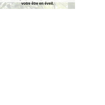
votre être en éveil.
* Programme sur 21 jours
: tous les
jours je vous envoie par whatsapp, des
exercices de réflexions, des supports
ou des outils, pour vous
éveiller
.
Thèmes personnalisés en fonction de
nos échanges.
06 62 09 63 17
RDV - Renseignements
Toulouse / Portet / Muret