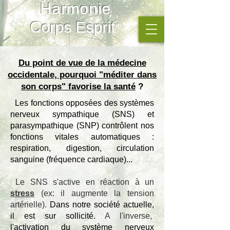
Harmonie
Corps Esprit
Du point de vue de la médecine
occidentale, pourquoi "méditer dans
son corps" favorise la santé
?
Les fonctions opposées des systèmes
nerveux sympathique (SNS) et
parasympathique (SNP) contrôlent nos
fonctions vitales automatiques :
respiration, digestion, circulation
sanguine (fréquence cardiaque)...
Le SNS s'active en réaction à un
stress
(ex: il augmente la tension
artérielle).
Dans notre société actuelle,
il est sur sollicité.
A l'inverse,
l'activation du système nerveux