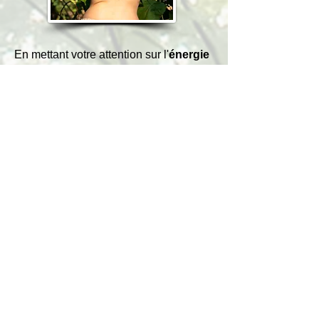
En mettant votre attention sur l'
énergie
de vie,
qui sommeil
en vous, vous
l'activez.
Une séance d'exploration de la
Kundalini peut aider à ressentir cette
Douce Puissance.
Infos Kundalini
Et si vous appreniez comment vous
soulager,
cultiver la joie du bien