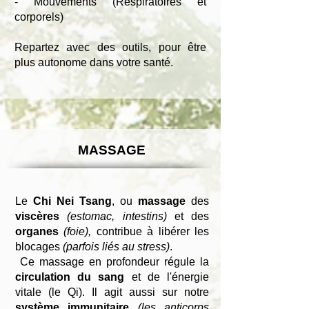
- M
ouvements (Respiratoires et
corporels)
Repartez avec des outils, pour être
plus autonome dans votre santé.
MASSAGE
Le
Chi Nei Tsang
, ou
massage
des
viscères
(estomac, intestins)
et des
organes
(foie),
contribue à libérer les
blocages
(parfois liés au stress)
.
Ce massage en profondeur régule la
circulation du sang
et de l'énergie
vitale (le Qi). Il
agit aussi sur notre
système immunitaire
(les anticorps