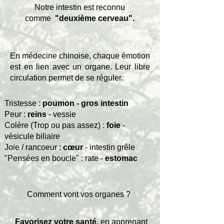
Notre intestin est reconnu
comme
"deuxième cerveau".
En médecine chinoise, chaque émotion
est en lien avec un organe. Leur libre
circulation permet de se réguler.
Tristesse :
poumon - gros intestin
Peur :
reins
- vessie
Colère (Trop ou pas assez) :
foie
-
vésicule biliaire
Joie / rancoeur :
cœur
- intestin grêle
"Pensées en boucle" : rate -
estomac
Comment vont vos organes ?
Favorisez votre santé,
en apprenant