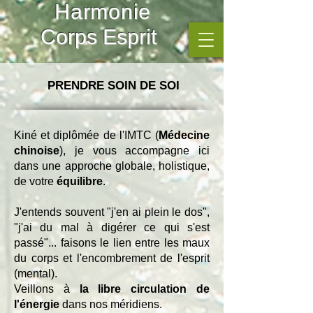
Harmonie
Corps Esprit
PRENDRE SOIN DE SOI
Kiné et diplômée de l'IMTC (
M
édecine
chinoise
),
j
e vous accompagne ici
dans une approche globale, holistique,
de votre
équilibre
.
J'entends souvent
"j'en ai plein le dos",
"j'ai du mal à digérer ce qui s'est
passé"... faisons le lien entre les maux
du corps et l'encombrement de l'esprit
(mental).
Veillons
à
la
libre circulation de
l'énergie
dans nos méridiens.